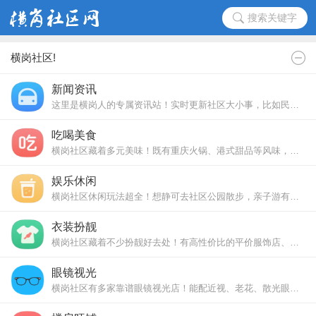
搜索关键字
横岗社区!
新闻资讯
这里是横岗人的专属资讯站！实时更新社区大小事，比如民生通知、活动预告、周边配套升级，还有政策解读与便民提醒，帮你第一时间掌握身边动态，读懂横岗新鲜事。
吃喝美食
横岗社区藏着多元美味！既有重庆火锅、港式甜品等风味，更有地道潮汕味 —— 现切鲜美的牛肉火锅、卤香浓郁的潮汕卤鹅，还有 Q 弹鱼丸与清爽鱼饭，满足你对美食的所有期待。
娱乐休闲
横岗社区休闲玩法超全！想静可去社区公园散步，亲子游有周边乐园；朋友小聚能约棋牌桌游，想嗨唱还有平价 K 歌房，日常放松、组队娱乐都能满足。
衣装扮靓
横岗社区藏着不少扮靓好去处！有高性价比的平价服饰店、精致小众的精品女装，还有改衣修鞋的便民小店，从日常穿搭到细节打理，轻松满足你的扮靓需求。
眼镜视光
横岗社区有多家靠谱眼镜视光店！能配近视、老花、散光眼镜，还提供验光检查、眼镜维修清洁服务，款式从平价基础款到潮流款都有，满足不同视力与审美需求。