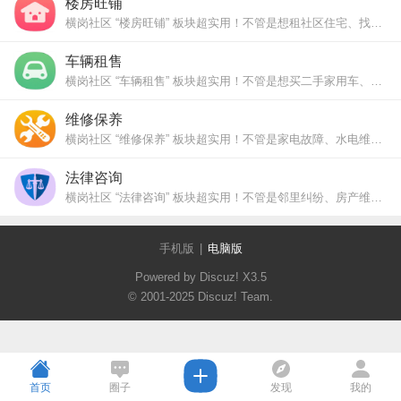
楼房旺铺
横岗社区 “楼房旺铺” 板块超实用！不管是想租社区住宅、找临街旺铺，还是了解周边房源户型、租金行情，这里都有邻里真实分享，帮你轻松搞定住房与经营需求。
车辆租售
横岗社区 “车辆租售” 板块超实用！不管是想买二手家用车、租代步车，还是转让闲置车辆，这里都有邻里真实分享，还能交流车况、价格行情，帮你省心搞定用车需求。
维修保养
横岗社区 “维修保养” 板块超实用！不管是家电故障、水电维修，还是家具保养、管道疏通，这里都有邻里推荐的靠谱师傅和真实体验，帮你快速解决生活里的维修难题。
法律咨询
横岗社区 “法律咨询” 板块超实用！不管是邻里纠纷、房产维权，还是劳动争议、合同问题，这里有专业方向交流与邻里经验分享，帮你理清法律疑问，应对生活中的法律难题。
手机版
|
电脑版
Powered by Discuz!
X3.5
© 2001-2025
Discuz! Team
.
首页
圈子
发现
我的