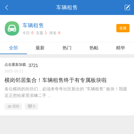
车辆租售
车辆租售
收藏
今日:
0
主题:
1
排名:
6
全部
最新
热门
热帖
精华
点击重新加载
3721
2025-10-21
横岗邻居集合！车辆租售终于有专属板块啦
各位横岗的街坊们，必须来夸夸社区新出的 “车辆租售” 板块！我最
近正想给家里添辆二手 ...
809
0