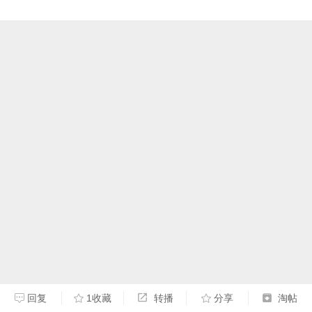
回复
1收藏
转播
分享
淘帖