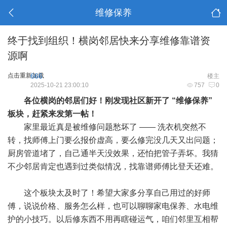
维修保养
终于找到组织！横岗邻居快来分享维修靠谱资
源啊
点击重新加载
666
楼主
2025-10-21 23:00:10
757
0
各位横岗的邻居们好！刚发现社区新开了 “维修保养”
板块，赶紧来发第一帖！
家里最近真是被维修问题愁坏了 —— 洗衣机突然不
转，找师傅上门要么报价虚高，要么修完没几天又出问题；
厨房管道堵了，自己通半天没效果，还怕把管子弄坏。我猜
不少邻居肯定也遇到过类似情况，找靠谱师傅比登天还难。
这个板块太及时了！希望大家多分享自己用过的好师
傅，说说价格、服务怎么样，也可以聊聊家电保养、水电维
护的小技巧。以后修东西不用再瞎碰运气，咱们邻里互相帮